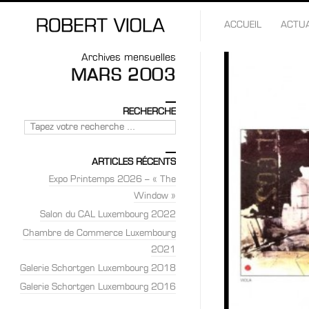
ACCUEIL
ACTUA
Archives mensuelles
MARS 2003
RECHERCHE
Rechercher
ARTICLES RÉCENTS
Expo Printemps 2026 – « The
Window »
Salon du CAL Luxembourg 2022
Chambre de Commerce Luxembourg
2021
Galerie Schortgen Luxembourg 2018
Galerie Schortgen Luxembourg 2016