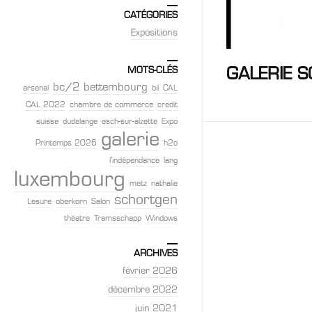
CATÉGORIES
Expositions
GALERIE 
MOTS-CLÉS
bc/2
bettembourg
arsenal
bil
CAL
CAL 2022
chambre de commerce
credit
suisse
dudelange
esch-sur-alzette
Expo
galerie
Printemps 2026
h2o
l'indépendance
lang
luxembourg
metz
nathalie
schortgen
Lesure
oberkorn
Salon
théatre
Tramsschapp
Windows
ARCHIVES
février 2026
décembre 2022
juin 2021