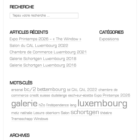
RECHERCHE
Rechercher
ARTICLES RÉCENTS
CATÉGORIES
Expo Printemps 2026 – « The Window »
Expositions
Salon du CAL Luxembourg 2022
Chambre de Commerce Luxembourg 2021
Galerie Schortgen Luxembourg 2018
Galerie Schortgen Luxembourg 2016
MOTS-CLÉS
bc/2
bettembourg
arsenal
bil
CAL
CAL 2022
chambre de
commerce
credit suisse
dudelange
esch-sur-alzette
Expo Printemps 2026
luxembourg
galerie
h2o
l'indépendance
lang
schortgen
metz
nathalie Lesure
oberkorn
Salon
théatre
Tramsschapp
Windows
ARCHIVES